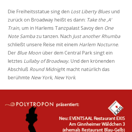
Die Freiheitsstatue sing den
Lost Liberty Blues
und
zurück on Broadway heißt es dann:
Take the ‚A‘
Train
, um in Harlems Tanzpalast Savoy den
One
Note Samba
zu tanzen. Nach
Just another Rhumba
schließt unsere Reise mit einem
Harlem Nocturne
.
Der
Blue Moon
über dem Central Park singt ein
letztes
Lullaby of Broadway.
Und den krönenden
Abschluß
Round Midnigh
t macht natürlich das
berühmte
New York, New York
.