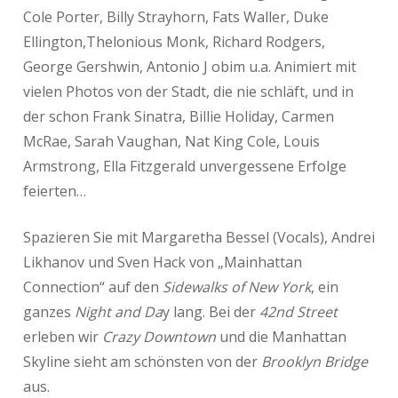
Cole Porter, Billy Strayhorn, Fats Waller, Duke
Ellington,Thelonious Monk, Richard Rodgers,
George Gershwin, Antonio J obim u.a. Animiert mit
vielen Photos von der Stadt, die nie schläft, und in
der schon Frank Sinatra, Billie Holiday, Carmen
McRae, Sarah Vaughan, Nat King Cole, Louis
Armstrong, Ella Fitzgerald unvergessene Erfolge
feierten…
Spazieren Sie mit Margaretha Bessel (Vocals), Andrei
Likhanov und Sven Hack von „Mainhattan
Connection“ auf den
Sidewalks of New York
, ein
ganzes
Night and Da
y lang. Bei der
42nd Street
erleben wir
Crazy Downtown
und die Manhattan
Skyline sieht am schönsten von der
Brooklyn Bridge
aus.